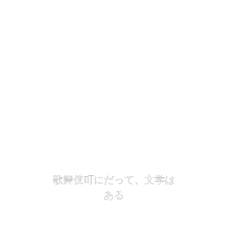
歌
舞
伎
町
に
だ
っ
て
、
文
学
は
あ
る